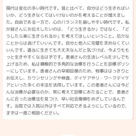
現代は変化の多い時代です。昔と比べて、自分はどう生きればい
いか、どう生きなくてはいけないのかを考えることが増えまし
た。自由である一方で、心のバランスを崩しやすい時代です。私
が皆さんにお伝えしたいのは、「どう生きるか」ではなく、「ど
うしたら楽に生きられるか」を考えてほしいということ。厄介な
ことからは逃げていいんです。自分と他人に完璧を求めなくてい
いんです。適当に生きても大丈夫なんだと気づけば、今よりもも
っと生きやすくなるはずです。患者さんの生活レベルを少しでも
上げるため、私は積極的で多角的な治療を行うことを診療ポリシ
ーにしています。患者さんの早期回復のため、物事ははっきりと
お伝えし、カウンセリングや検査、デイケアやリ・ワークデイケ
アといった多くの手法を活用しています。この患者さんには今ど
んな治療が必要なのか、常に考えて診療にあたることで、患者さ
んに合った治療法を見つけ、早い社会復帰をめざしているんで
す。当院では入院以外はすべて対応できるようにしているので、
まずは一度ご相談ください。